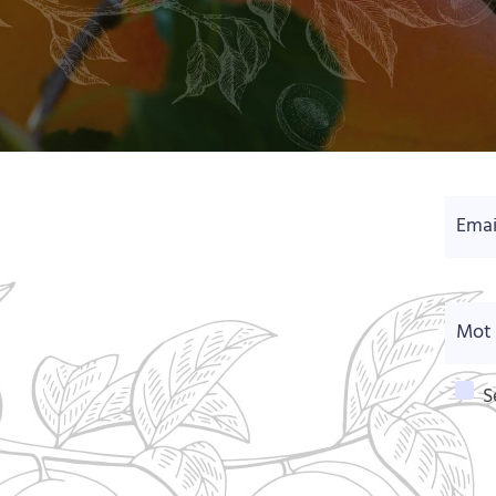
Emai
Mot 
S
L'inte
sur le