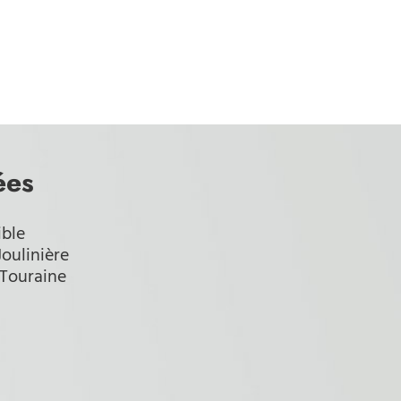
ées
ible
Joulinière
 Touraine