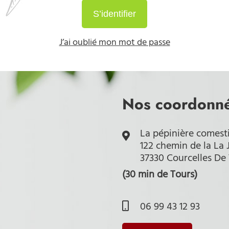
S’identifier
J’ai oublié mon mot de passe
Nos coordonn
La pépinière comest
122 chemin de la La 
37330 Courcelles De
(30 min de Tours)
06 99 43 12 93